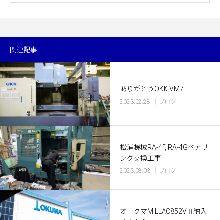
関連記事
ありがとうOKK VM7
2023.02.28
ブログ
松浦機械RA-4F, RA-4Gベアリ
ング交換工事
2023.08.03
ブログ
オークマMILLAC852VⅡ納入