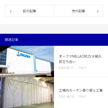
前の記事
次の記事
関連記事
オークマMILLAC852VⅡ納入
前立ち合い
2023.02.17
ブログ
工場内カーテン張り替え工事
2022.08.10
ブログ