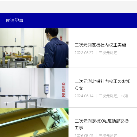
関連記事
三次元測定機社内校正実施
2023.06.27
三次元測定
三次元測定機社内校正のお知
らせ
2024.06.14
三次元測定
お知らせ
三次元測定機X軸駆動部交換
工事
2026.08.07
三次元測定