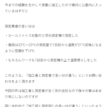
今までの経験を生かして慎重に加工したので絶対に公差内に入っ
ているはずだと
測定業者の言い分は
・カールツァイス社製の三次元測定機で測定した
・普段は22℃～23℃の測定室で1日前から温度が21℃前後になる
ように空調を下げた
・もちろんワークも1日前から測定機の上で温度慣らしをした
このような、「加工者と測定者で言い分が違う」というお問い合
わせをよく頂きます
今回の件は加工者と測定者が全く別の会社なので後々の事はあま
り気にしないのですが
同じ会社内で「加工部と測定部との言い分が違う」といったよう