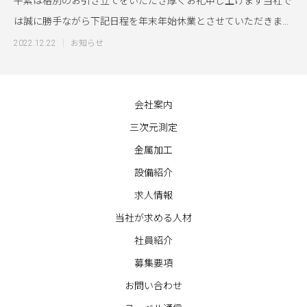
平素は格別のお引き立てをいただき厚くお礼申し上げます当社で
は誠に勝手ながら下記日程を年末年始休業とさせていただきます
■年末年始休業期
2022.12.22
お知らせ
会社案内
三次元測定
金属加工
設備紹介
求人情報
当社が求める人材
社員紹介
募集要項
お問い合わせ