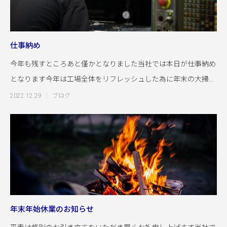
仕事納め
今年も残すところあと僅かとなりました当社では本日が仕事納め
となります今年は工場全体をリフレッシュした為に年末の大掃除
も気持ち良く出来
2022.12.29
ブログ
年末年始休業のお知らせ