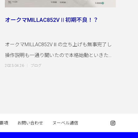
オークマMILLAC852VⅡ初期不良！？
オークマMILLAC852VⅡの立ち上げも無事完了し
操作説明も一通り聞いたので本格始動といきたい
ところですが念の為当社が毎年実施
2023.04.26
ブログ
要項
お問い合わせ
ヌーベル通信