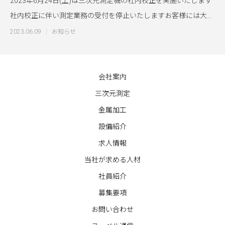
2023年6月24日(土)は三次元測定機の社内校正を実施いたします
社内校正に伴い測定業務の受付を停止いたしますお客様には大変
ご迷惑を
2023.06.09
お知らせ
会社案内
三次元測定
金属加工
設備紹介
求人情報
当社が求める人材
社員紹介
募集要項
お問い合わせ