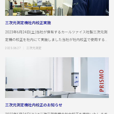
三次元測定機社内校正実施
2023年6月24日(土)当社が保有するカールツァイス社製三次元測
定機の校正を社内にて実施しました当社が社内校正で使用するブ
ロッ
2023.06.27
三次元測定
三次元測定機社内校正のお知らせ