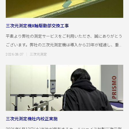
三次元測定機X軸駆動部交換工事
平素より弊社の測定サービスをご利用いただき、誠にありがとう
ございます。弊社の三次元測定機は導入から23年が経過し、重要
な駆動部品の交
2026.08.07
三次元測定
三次元測定機社内校正実施