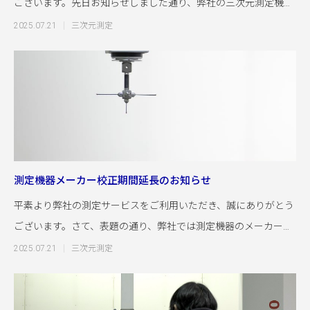
ございます。先日お知らせしました通り、弊社の三次元測定機は
導入
2025.07.21
三次元測定
測定機器メーカー校正期間延長のお知らせ
平素より弊社の測定サービスをご利用いただき、誠にありがとう
ございます。さて、表題の通り、弊社では測定機器のメーカー校
正期間を以下
2025.07.21
三次元測定