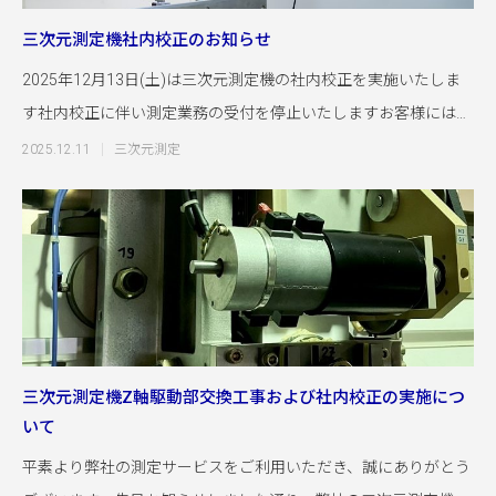
三次元測定機社内校正のお知らせ
2025年12月13日(土)は三次元測定機の社内校正を実施いたしま
す社内校正に伴い測定業務の受付を停止いたしますお客様には大
変ご迷惑
2025.12.11
三次元測定
三次元測定機Z軸駆動部交換工事および社内校正の実施につ
いて
平素より弊社の測定サービスをご利用いただき、誠にありがとう