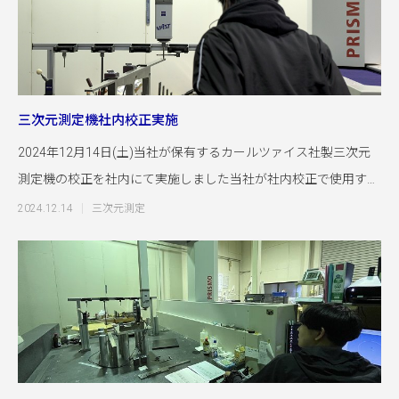
三次元測定機社内校正実施
2024年12月14日(土)当社が保有するカールツァイス社製三次元
測定機の校正を社内にて実施しました当社が社内校正で使用する
ブロ
2024.12.14
三次元測定