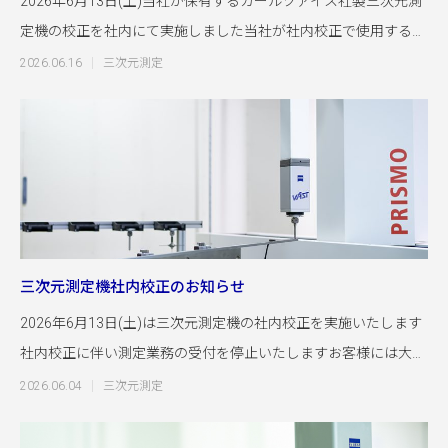
2026年6月13日(土)当社が保有するカールツァイス社製三次元測
定機の校正を社内にて実施しました当社が社内校正で使用するブ
ロッ
2026.06.16
三次元測定
三次元測定機社内校正のお知らせ
2026年6月13日(土)は三次元測定機の社内校正を実施いたします
社内校正に伴い測定業務の受付を停止いたしますお客様には大変
ご迷惑を
2026.06.04
三次元測定