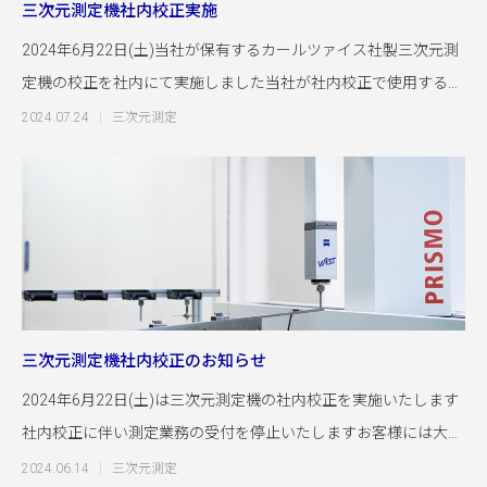
三次元測定機社内校正実施
2024年6月22日(土)当社が保有するカールツァイス社製三次元測
定機の校正を社内にて実施しました当社が社内校正で使用するブ
ロッ
2024.07.24
三次元測定
三次元測定機社内校正のお知らせ
2024年6月22日(土)は三次元測定機の社内校正を実施いたします
社内校正に伴い測定業務の受付を停止いたしますお客様には大変
ご迷惑を
2024.06.14
三次元測定