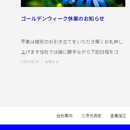
ゴールデンウィーク休業のお知らせ
平素は格別のお引き立てをいただき厚くお礼申し
上げます当社では誠に勝手ながら下記日程をゴー
ルデンウィーク休業とさせていただきます■ゴー
2024.04.24
お知らせ
会社案内
三次元測定
金属加工