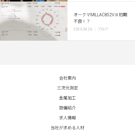
オークマMILLAC852VⅡ初期
不良！？
2023.04.26
ブログ
会社案内
三次元測定
金属加工
設備紹介
求人情報
当社が求める人材